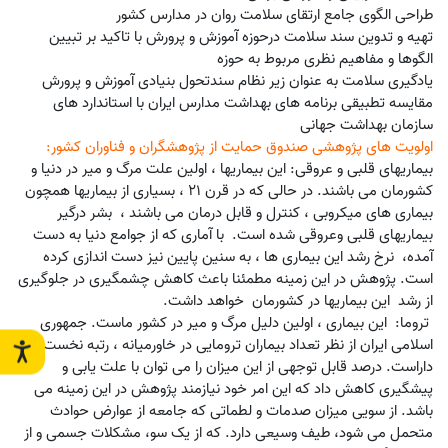
طراحی الگوی جامع ارتقای سلامت روان در مدارس کشور
تهیه و تدوین سند سلامت درحوزه آموزش و پرورش با تاکید بر تبیین
الگوها و مفاهیم نظری مربوط به حوزه
یادگیری سلامت به عنوان زیر نظام سندتحول بنیادی آموزش و پرورش
مقایسه تطبیقی برنامه های بهداشت مدارس ایران با استاندارد های
سازمان بهداشت جهانی
اولویت های پژوهشی صندوق حمایت از پژوهشگران و فناوران کشور:
بیماریهای قلبی و عروقی:‌ این بیماریها ، اولین علت مرگ و میر در دنیا و
کشورمان می باشند. در حالی که در قرن ۲۱ ، بسیاری از بیماریها همچون
بیماری های میکروبی ، کنترل و قابل درمان می باشند ، بشر درگیر
بیماریهای قلبی وعروقی شده است. با آماری که از جوامع دنیا به دست
آمده، نرخ رشد این بیماری ها ، به سنین پایین نیز دست اندازی کرده
است. پژوهش در این زمینه مطمئنا باعث کاهش چشمگیری در جلوگیری
از رشد این بیماریها در کشورمان خواهد داشت.
تروما: این بیماری ، ‌اولین دلیل مرگ و میر در کشور ماست. جمهوری
اسلامی ایران از نظر تعداد بیماران ترومایی در خاورمیانه ، رتبه نخست را
داراست. درصد قابل توجهی از این میزان را می توان با علت یابی و
پیشگیری کاهش داد که این امر خود نیازمند پژوهش در این زمینه می
باشد. از سویی میزان صدمات و لطماتی که جامعه از عوارض حوادث
متحمل می شود، طیف وسیعی دارد. که از یک سو، مشکلات جسمی و از