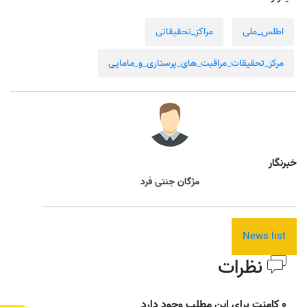
اطلس_ملی
مراکز_تحقیقاتی
مرکز_تحقیقات_مراقبت_های_پرستاری_و_مامایی
خبرنگار
مژگان جنتی فرد
News list
نظرات
0 کامنت برای این مطلب وجود دارد